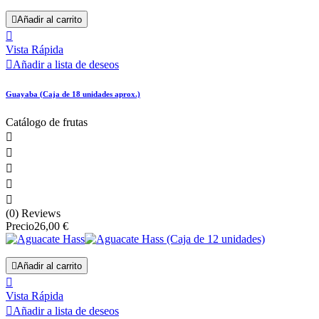

Añadir al carrito

Vista Rápida

Añadir a lista de deseos
Guayaba (Caja de 18 unidades aprox.)
Catálogo de frutas





(0) Reviews
Precio
26,00 €

Añadir al carrito

Vista Rápida

Añadir a lista de deseos