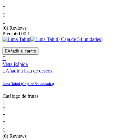




(0) Reviews
Precio
60,00 €

Añadir al carrito

Vista Rápida

Añadir a lista de deseos
Lima Tahití (Caja de 54 unidades)
Catálogo de frutas





(0) Reviews