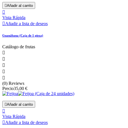

Añadir al carrito

Vista Rápida

Añadir a lista de deseos
Guanábana (Caja de 1 pieza)
Catálogo de frutas





(0) Reviews
Precio
35,00 €

Añadir al carrito

Vista Rápida

Añadir a lista de deseos