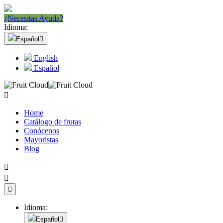
¿Necesitas Ayuda?
Idioma:
Español

English
Español

Home
Catálogo de frutas
Conócenos
Mayoristas
Blog



Idioma:
Español
