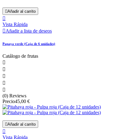

Añadir al carrito

Vista Rápida

Añadir a lista de deseos
Papaya verde (Caja de 6 unidades)
Catálogo de frutas





(0) Reviews
Precio
45,00 €

Añadir al carrito

Vista Rápida