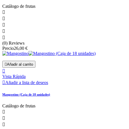
Catálogo de frutas





(0) Reviews
Precio
26,00 €

Añadir al carrito

Vista Rápida

Añadir a lista de deseos
Mangostino (Caja de 18 unidades)
Catálogo de frutas


