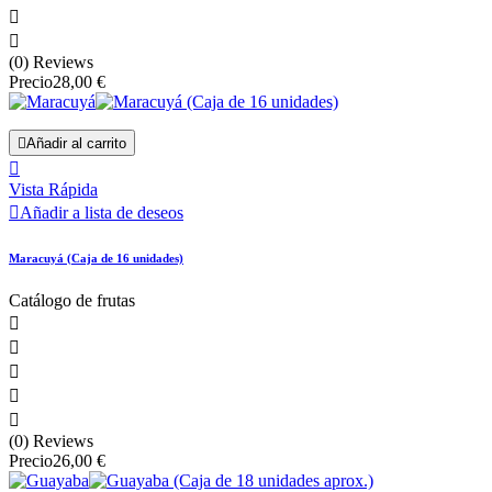


(0) Reviews
Precio
28,00 €

Añadir al carrito

Vista Rápida

Añadir a lista de deseos
Maracuyá (Caja de 16 unidades)
Catálogo de frutas





(0) Reviews
Precio
26,00 €