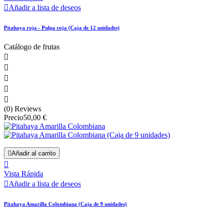

Añadir a lista de deseos
Pitahaya roja - Pulpa roja (Caja de 12 unidades)
Catálogo de frutas





(0) Reviews
Precio
50,00 €

Añadir al carrito

Vista Rápida

Añadir a lista de deseos
Pitahaya Amarilla Colombiana (Caja de 9 unidades)