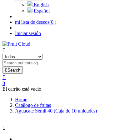
English
Español
mi lista de deseos
(
0
)
Iniciar sesión


Search

0
El carrito está vacío
Home
Catálogo de frutas
Aguacate Semil 40 (Caja de 10 unidades)
