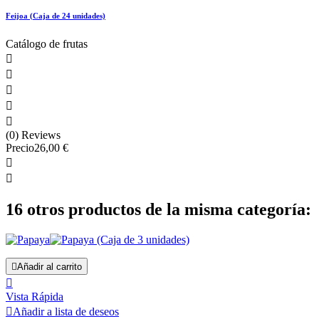
Feijoa (Caja de 24 unidades)
Catálogo de frutas





(0) Reviews
Precio
26,00 €


16 otros productos de la misma categoría:

Añadir al carrito

Vista Rápida

Añadir a lista de deseos