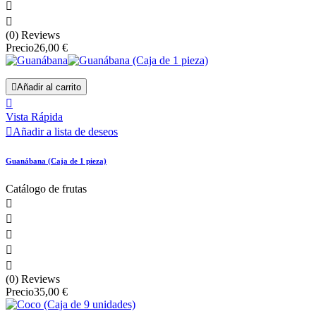


(0) Reviews
Precio
26,00 €

Añadir al carrito

Vista Rápida

Añadir a lista de deseos
Guanábana (Caja de 1 pieza)
Catálogo de frutas





(0) Reviews
Precio
35,00 €