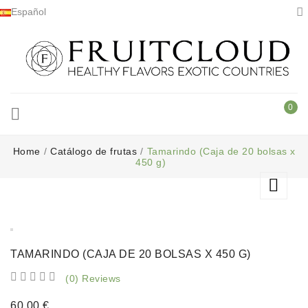

Español
0

Home
Catálogo de frutas
Tamarindo (Caja de 20 bolsas x
450 g)

TAMARINDO (CAJA DE 20 BOLSAS X 450 G)





(0) Reviews
60,00 €