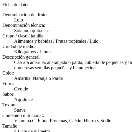
Ficha de datos
Denominación del fruto:
Lulo
Denominación técnica:
Solanum quitoense
Grupo / clase / familia:
Alimentos y bebidas / Frutas tropicales / Lulo
Unidad de medida:
Kilogramos / Libras
Descripción general:
Cáscara amarilla, anaranjada o parda, cubierta de pequeñas y f
numerosas semillas pequeñas y blanquecinas
Color:
Amarilla, Naranja o Parda
Forma:
Ovoide
Sabor:
Agridulce
Textura:
Suave
Contenido nutricional:
Vitamina C, Fibra, Proteínas, Calcio, Hierro y Sodio
Tamaño:
4-6 cm de diámetro