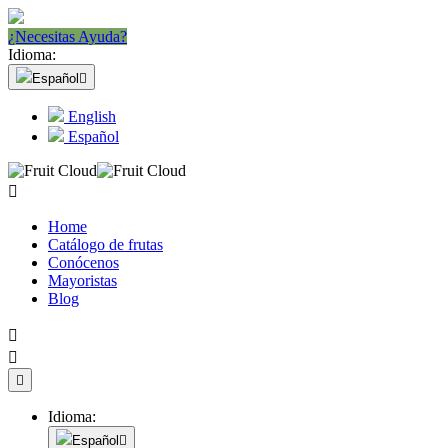
¿Necesitas Ayuda?
Idioma:
Español

English
Español

Home
Catálogo de frutas
Conócenos
Mayoristas
Blog



Idioma:
Español
