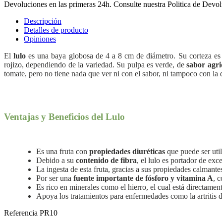
Devoluciones en las primeras 24h. Consulte nuestra Politica de Devo
Descripción
Detalles de producto
Opiniones
El
lulo
es una baya globosa de 4 a 8 cm de diámetro. Su corteza es a
rojizo, dependiendo de la variedad. Su pulpa es verde, de
sabor agri
tomate, pero no tiene nada que ver ni con el sabor, ni tampoco con la 
Ventajas y Beneficios del Lulo
Es una fruta con
propiedades diuréticas
que puede ser util
Debido a su
contenido de fibra
, el lulo es portador de ex
La ingesta de esta fruta, gracias a sus propiedades calmante
Por ser una
fuente importante de fósforo y vitamina A
, 
Es rico en minerales como el hierro, el cual está directame
Apoya los tratamientos para enfermedades como la artritis 
Referencia
PR10