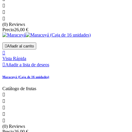



(0) Reviews
Precio
26,00 €

Añadir al carrito

Vista Rápida

Añadir a lista de deseos
Maracuyá (Caja de 16 unidades)
Catálogo de frutas





(0) Reviews
Precio
26,00 €