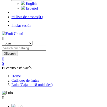
English
Español
mi lista de deseos
(
0
)
Iniciar sesión


Search

0
El carrito está vacío
Home
Catálogo de frutas
Lulo (Caja de 18 unidades)
